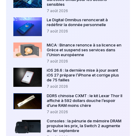
sensibles
7 août 2026
Le Digital Omnibus renoncerait à
redéfinir la donnée personnelle
7 août 2026
MiCA : Binance renonce à sa licence en
Grèce et suspend ses services dans
l’Union européenne
7 août 2026
iOS 26.6 : la dernière mise à jour avant
iOS 27 prépare l’iPhone et corrige plus
de 75 failles
7 août 2026
DDR5 chinoise CXMT : le kit Lexar Thor II
affiché à 592 dollars douche l’espoir
d’une RAM moins chère
7 août 2026
Consoles : la pénurie de mémoire DRAM
propulse les prix, la Switch 2 augmente
au 1er septembre