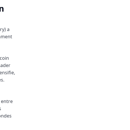
n
ry) a
omment
tcoin
eader
ensifie,
s.
 entre
s
fondes