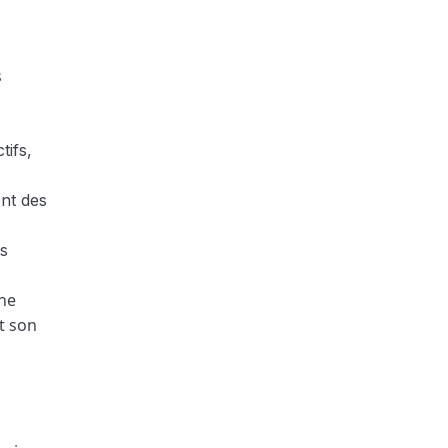
s
tifs,
ent des
fs
une
nt son