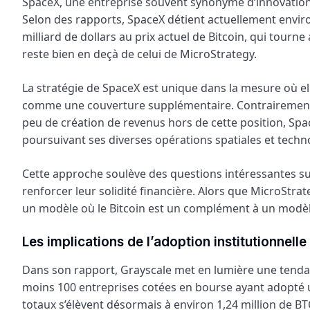
SpaceX, une entreprise souvent synonyme d’innovation, s
Selon des rapports, SpaceX détient actuellement enviro
milliard de dollars au prix actuel de Bitcoin, qui tour
reste bien en deçà de celui de MicroStrategy.
La stratégie de SpaceX est unique dans la mesure où e
comme une couverture supplémentaire. Contrairement à 
peu de création de revenus hors de cette position, Space
poursuivant ses diverses opérations spatiales et techn
Cette approche soulève des questions intéressantes sur
renforcer leur solidité financière. Alors que MicroStr
un modèle où le Bitcoin est un complément à un modèle 
Les implications de l’adoption institutionnelle
Dans son rapport, Grayscale met en lumière une tendanc
moins 100 entreprises cotées en bourse ayant adopté un
totaux s’élèvent désormais à environ 1,24 million de BTC.