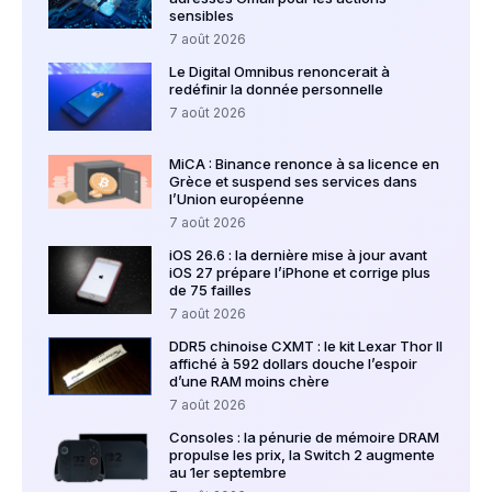
sensibles
7 août 2026
Le Digital Omnibus renoncerait à
redéfinir la donnée personnelle
7 août 2026
MiCA : Binance renonce à sa licence en
Grèce et suspend ses services dans
l’Union européenne
7 août 2026
iOS 26.6 : la dernière mise à jour avant
iOS 27 prépare l’iPhone et corrige plus
de 75 failles
7 août 2026
DDR5 chinoise CXMT : le kit Lexar Thor II
affiché à 592 dollars douche l’espoir
d’une RAM moins chère
7 août 2026
Consoles : la pénurie de mémoire DRAM
propulse les prix, la Switch 2 augmente
au 1er septembre