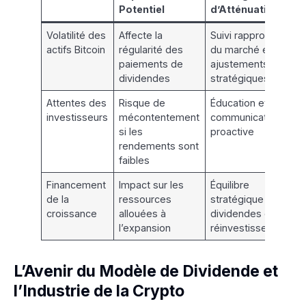
Potentiel
d’Atténuation
Volatilité des
Affecte la
Suivi rapproché
actifs Bitcoin
régularité des
du marché et
paiements de
ajustements
dividendes
stratégiques
Attentes des
Risque de
Éducation et
investisseurs
mécontentement
communication
si les
proactive
rendements sont
faibles
Financement
Impact sur les
Équilibre
de la
ressources
stratégique entre
croissance
allouées à
dividendes et
l’expansion
réinvestissement
L’Avenir du Modèle de Dividende et
l’Industrie de la Crypto