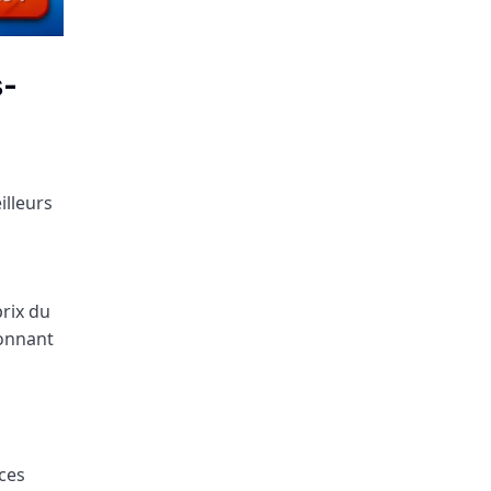
s-
illeurs
prix du
ionnant
ces