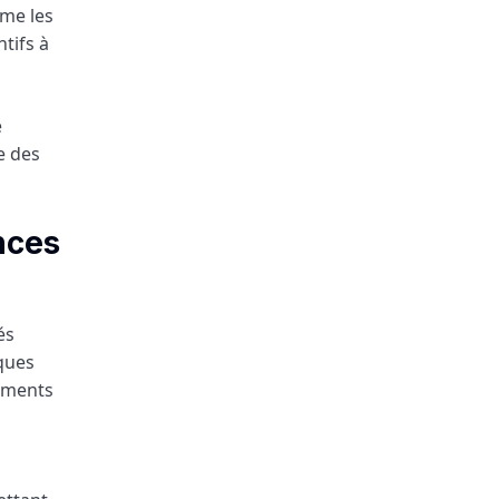
mme les
tifs à
e
e des
nces
és
ques
timents