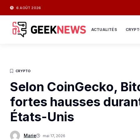
6 AOÛT 2026
ACTUALITÉS
CRYPT
CRYPTO
Selon CoinGecko, Bitc
fortes hausses durant
États-Unis
Marie
mai 17, 2026