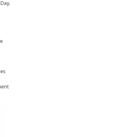
 Day,
de
les
uent