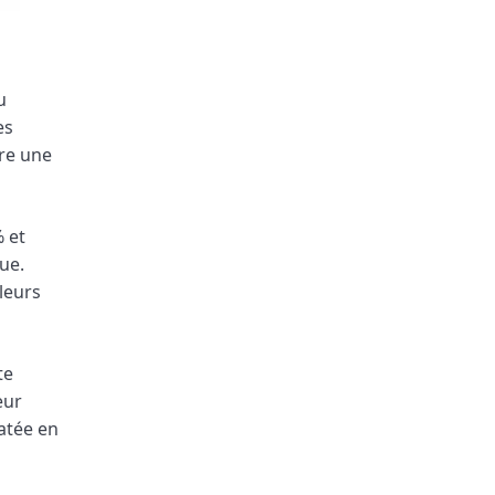
u
es
tre une
 et
ue.
 leurs
te
eur
atée en