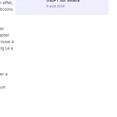
USDPT sur Solana
 effet,
6 août 2026
itcoins.
es
apter
trouve à
ng Le a
ier a
 un