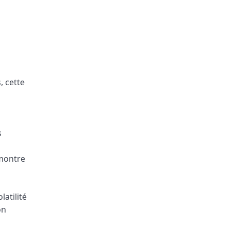
, cette
s
 montre
latilité
on