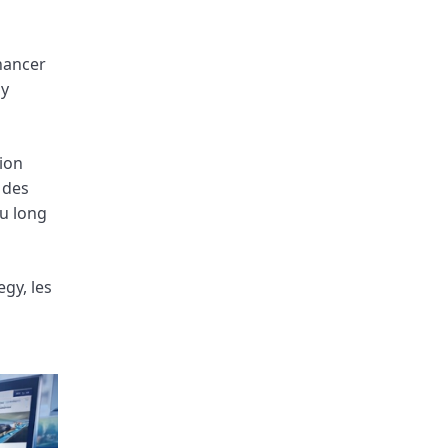
nancer
gy
ion
 des
au long
gy, les