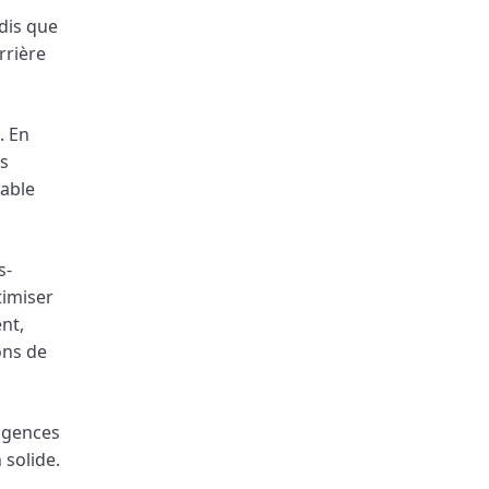
dis que
rrière
. En
es
table
s-
timiser
nt,
ons de
igences
 solide.