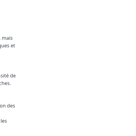
, mais
ques et
ssité de
ches.
ion des
 les