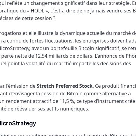
qui reflète un changement significatif dans leur stratégie. En
pratique du « HODL », c’est-à-dire de ne jamais vendre ses B
écises de cette cession ?
rogations et elle illustre la dynamique actuelle du marché d
 a connu de fortes fluctuations, les entreprises doivent ad
croStrategy, avec un portefeuille Bitcoin significatif, se re
 perte nette de 12,54 milliards de dollars. L’annonce de Pho
uel point la volatilité du marché impacte les décisions des
ar l’émission de
Stretch Preferred Stock
. Ce produit financ
ant d’envisager la cession de Bitcoin comme alternative à
 un rendement attractif de 11,5 %, ce type d’instrument crée
té de réévaluer ses actifs numériques.
MicroStrategy
éfini deux conditions majeures pour la vente de Bitcoins. La