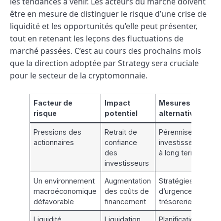
les tendances à venir. Les acteurs du marché doivent
être en mesure de distinguer le risque d’une crise de
liquidité et les opportunités qu’elle peut présenter,
tout en retenant les leçons des fluctuations de
marché passées. C’est au cours des prochains mois
que la direction adoptée par Strategy sera cruciale
pour le secteur de la cryptomonnaie.
Facteur de
Impact
Mesures
risque
potentiel
alternatives
Pressions des
Retrait de
Pérenniser un
actionnaires
confiance
investissement
des
à long terme
investisseurs
Un environnement
Augmentation
Stratégies
macroéconomique
des coûts de
d’urgence de
défavorable
financement
trésorerie
Liquidité
Liquidation
Planification