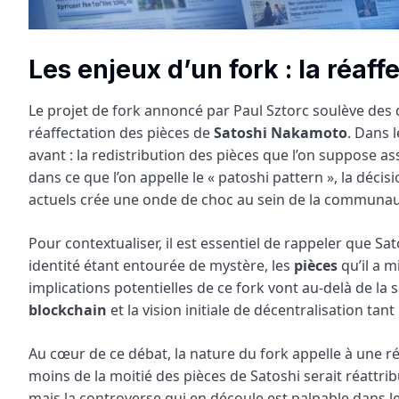
Les enjeux d’un fork : la réaf
Le projet de fork annoncé par Paul Sztorc soulève des 
réaffectation des pièces de
Satoshi Nakamoto
. Dans 
avant : la redistribution des pièces que l’on suppose ass
dans ce que l’on appelle le « patoshi pattern », la déci
actuels crée une onde de choc au sein de la communa
Pour contextualiser, il est essentiel de rappeler que 
identité étant entourée de mystère, les
pièces
qu’il a m
implications potentielles de ce fork vont au-delà de la s
blockchain
et la vision initiale de décentralisation t
Au cœur de ce débat, la nature du fork appelle à une ré
moins de la moitié des pièces de Satoshi serait réattri
mais la controverse qui en découle est palpable dans le