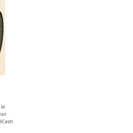
 la
cun
 éCash