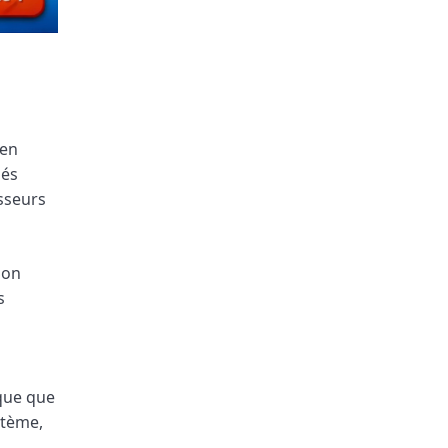
 en
sés
isseurs
Son
s
ique que
stème,