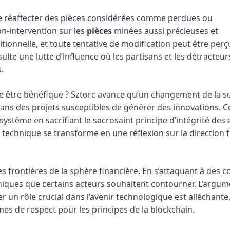
 de réaffecter des pièces considérées comme perdues ou
non-intervention sur les
pièces
minées aussi précieuses et
ionnelle, et toute tentative de modification peut être perç
lte une lutte d’influence où les partisans et les détracteur
.
le être bénéfique ? Sztorc avance qu’un changement de la s
dans des projets susceptibles de générer des innovations. C
ystème en sacrifiant le sacrosaint principe d’intégrité des a
technique se transforme en une réflexion sur la direction 
s frontières de la sphère financière. En s’attaquant à des 
hiques que certains acteurs souhaitent contourner. L’argum
 un rôle crucial dans l’avenir technologique est alléchante,
mes de respect pour les principes de la blockchain.