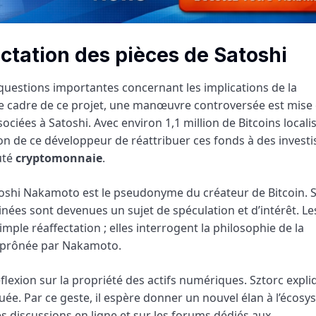
fectation des pièces de Satoshi
questions importantes concernant les implications de la
le cadre de ce projet, une manœuvre controversée est mise
ociées à Satoshi. Avec environ 1,1 million de Bitcoins locali
sion de ce développeur de réattribuer ces fonds à des invest
uté
cryptomonnaie
.
Satoshi Nakamoto est le pseudonyme du créateur de Bitcoin. 
inées sont devenues un sujet de spéculation et d’intérêt. Le
imple réaffectation ; elles interrogent la philosophie de la
ant prônée par Nakamoto.
flexion sur la propriété des actifs numériques. Sztorc expl
buée. Par ce geste, il espère donner un nouvel élan à l’écosy
s discussions en ligne et sur les forums dédiés aux