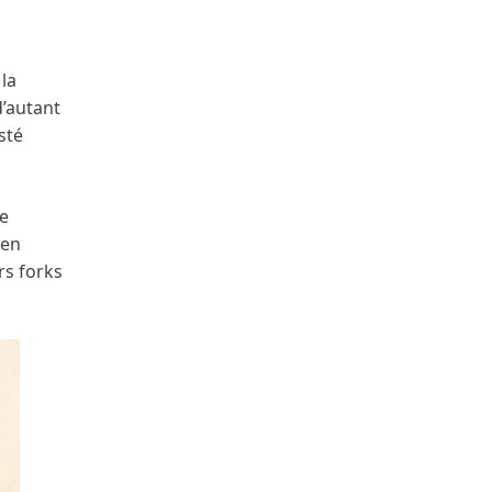
la
d’autant
sté
re
ien
rs forks