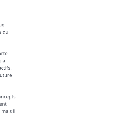
ue
s du
orte
ela
ctifs.
future
concepts
ent
 mais il