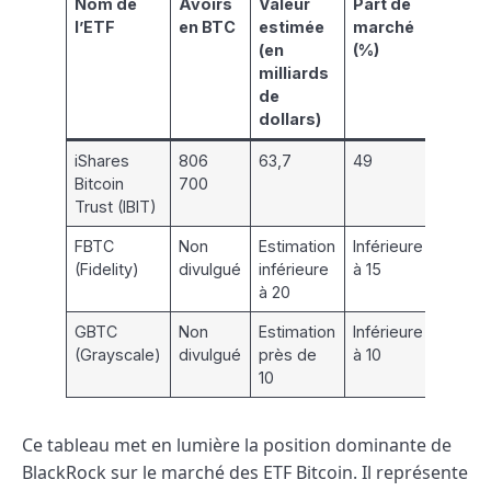
Nom de
Avoirs
Valeur
Part de
l’ETF
en BTC
estimée
marché
(en
(%)
milliards
de
dollars)
iShares
806
63,7
49
Bitcoin
700
Trust (IBIT)
FBTC
Non
Estimation
Inférieure
(Fidelity)
divulgué
inférieure
à 15
à 20
GBTC
Non
Estimation
Inférieure
(Grayscale)
divulgué
près de
à 10
10
Ce tableau met en lumière la position dominante de
BlackRock sur le marché des ETF Bitcoin. Il représente