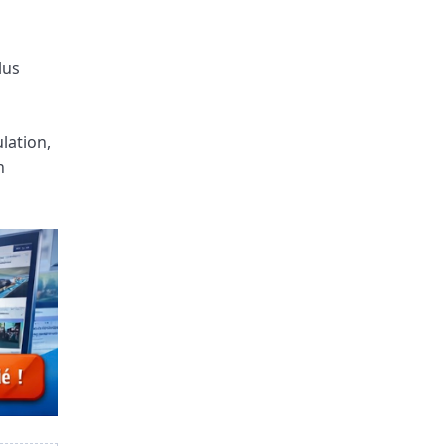
s
lus
lation,
n