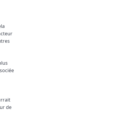
ela
acteur
utres
plus
ssociée
rrait
ur de