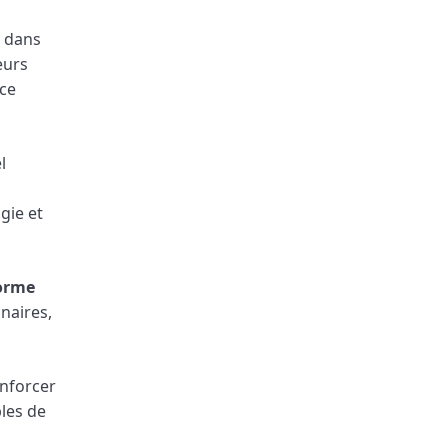
e dans
eurs
nce
l
gie et
orme
naires,
enforcer
bles de