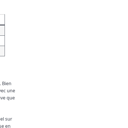
. Bien
avec une
uve que
el sur
ise en