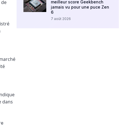
n de
meilleur score Geekbench
jamais vu pour une puce Zen
6
7 août 2026
istré
a
 marché
ité
indique
e dans