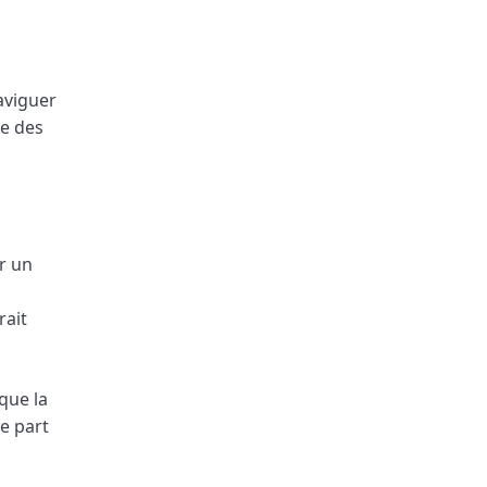
naviguer
ve des
r un
rait
que la
ne part