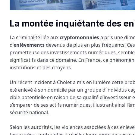
La montée inquiétante des en
La criminalité liée aux
cryptomonnaies
a pris une dime
d’
enlèvements
devenus de plus en plus fréquents. Ces a
prometteuse des investissements numériques, semblent 
significatifs dans ce domaine. En France, ce phénomèn
institutions et des citoyens.
Un récent incident à Cholet a mis en lumière cette pro
été enlevé à son domicile par un groupe d’individus cag
cible potentielle en raison de sa qualité d’investisseu
s’emparer de ses actifs numériques, illustrant ainsi l
sécurité national.
Selon les autorités, les violences associées à ces enl
terrorisées, contraintes à révéler leurs mots de passe 