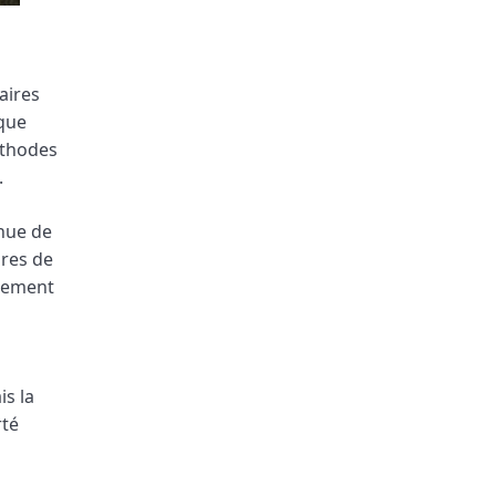
aires
sque
éthodes
.
enue de
res de
irement
is la
rté