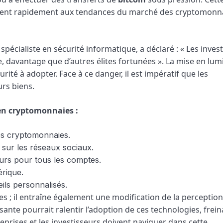
adaptent rapidement aux tendances du marché des cryptomonn
pécialiste en sécurité informatique, a déclaré : « Les inves
, davantage que d’autres élites fortunées ». La mise en lum
té à adopter. Face à ce danger, il est impératif que les
urs biens.
s en cryptomonnaies :
les cryptomonnaies.
 sur les réseaux sociaux.
eurs pour tous les comptes.
rique.
ils personnalisés.
es ; il entraîne également une modification de la perceptio
ante pourrait ralentir l’adoption de ces technologies, frein
reprises et les investisseurs doivent naviguer dans cette