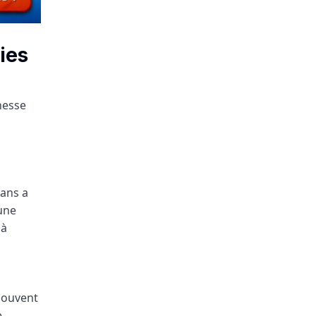
ies
hesse
 ans a
 une
 à
 souvent
e