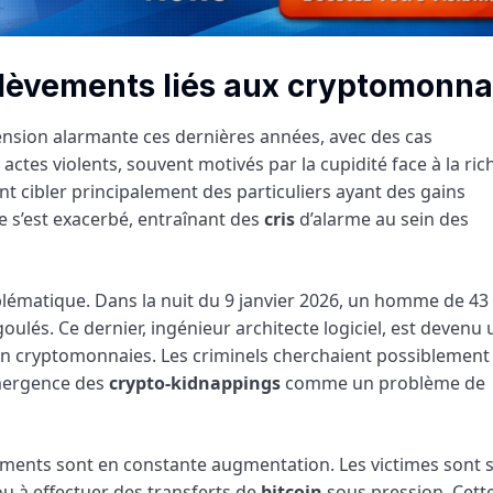
lèvements liés aux cryptomonna
nsion alarmante ces dernières années, avec des cas
ctes violents, souvent motivés par la cupidité face à la ric
cibler principalement des particuliers ayant des gains
e s’est exacerbé, entraînant des
cris
d’alarme au sein des
blématique. Dans la nuit du 9 janvier 2026, un homme de 43
oulés. Ce dernier, ingénieur architecte logiciel, est devenu
r en cryptomonnaies. Les criminels cherchaient possiblement
’émergence des
crypto-kidnappings
comme un problème de
èvements sont en constante augmentation. Les victimes sont
ou à effectuer des transferts de
bitcoin
sous pression. Cett