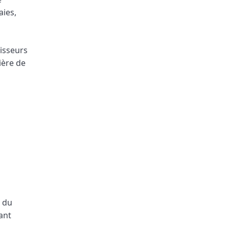
aies,
tisseurs
ière de
n du
ant