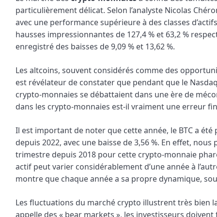
particulièrement délicat. Selon l’analyste Nicolas Chéron,
avec une performance supérieure à des classes d’actifs p
hausses impressionnantes de 127,4 % et 63,2 % respecti
enregistré des baisses de 9,09 % et 13,62 %.
Les altcoins, souvent considérés comme des opportunit
est révélateur de constater que pendant que le Nasdaq e
crypto-monnaies se débattaient dans une ère de mécont
dans les crypto-monnaies est-il vraiment une erreur fi
Il est important de noter que cette année, le BTC a ét
depuis 2022, avec une baisse de 3,56 %. En effet, nous
trimestre depuis 2018 pour cette crypto-monnaie phare
actif peut varier considérablement d’une année à l’autr
montre que chaque année a sa propre dynamique, souvent
Les fluctuations du marché crypto illustrent très bien la
appelle des « bear markets », les investisseurs doivent