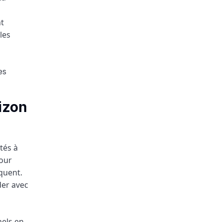
nt
les
izon
tés à
pour
quent.
der avec
nels en