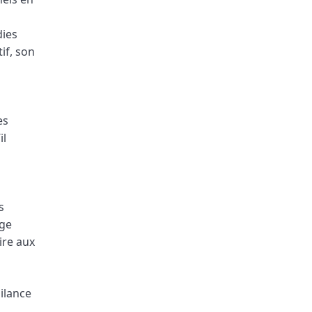
dies
if, son
s
es
il
s
rge
ire aux
ilance