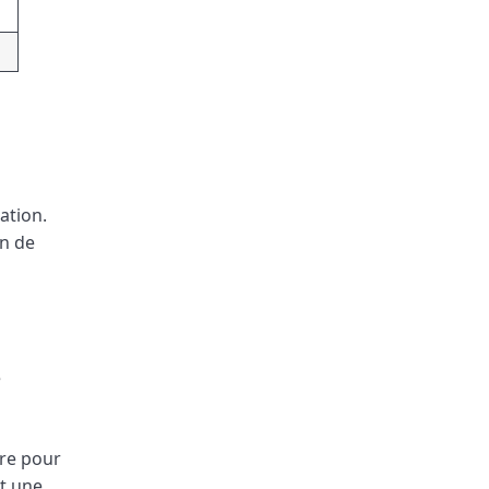
ation.
on de
e
ire pour
et une