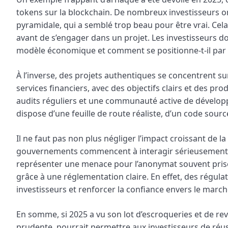
tokens sur la blockchain. De nombreux investisseurs 
pyramidale, qui a semblé trop beau pour être vrai. Cel
avant de s’engager dans un projet. Les investisseurs doi
modèle économique et comment se positionne-t-il par r
À l’inverse, des projets authentiques se concentrent su
services financiers, avec des objectifs clairs et des pr
audits réguliers et une communauté active de développeur
dispose d’une feuille de route réaliste, d’un code source
Il ne faut pas non plus négliger l’impact croissant de
gouvernements commencent à interagir sérieusement av
représenter une menace pour l’anonymat souvent prisé 
grâce à une réglementation claire. En effet, des régul
investisseurs et renforcer la confiance envers le march
En somme, si 2025 a vu son lot d’escroqueries et de rev
prudente, pourrait permettre aux investisseurs de réu