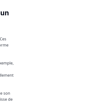
 un
 Ces
forme
exemple,
ellement
te son
oisse de