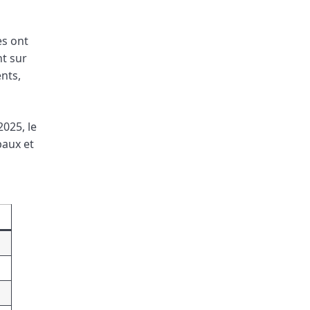
es ont
nt sur
ents,
2025, le
baux et