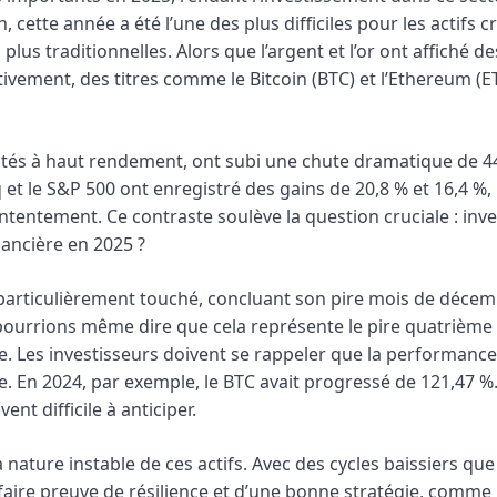
 cette année a été l’une des plus difficiles pour les actifs c
lus traditionnelles. Alors que l’argent et l’or ont affiché de
vement, des titres comme le Bitcoin (BTC) et l’Ethereum (E
és à haut rendement, ont subi une chute dramatique de 44,
t le S&P 500 ont enregistré des gains de 20,8 % et 16,4 %, 
entement. Ce contraste soulève la question cruciale : inve
nancière en 2025 ?
é particulièrement touché, concluant son pire mois de déce
 pourrions même dire que cela représente le pire quatrième
. Les investisseurs doivent se rappeler que la performance
e. En 2024, par exemple, le BTC avait progressé de 121,47 %.
 difficile à anticiper.
 nature instable de ces actifs. Avec des cycles baissiers que 
 faire preuve de résilience et d’une bonne stratégie, comme 