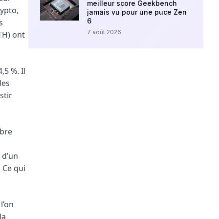
meilleur score Geekbench
rypto,
jamais vu pour une puce Zen
6
s
7 août 2026
TH) ont
5 %. Il
les
stir
mbre
 d’un
 Ce qui
l’on
la