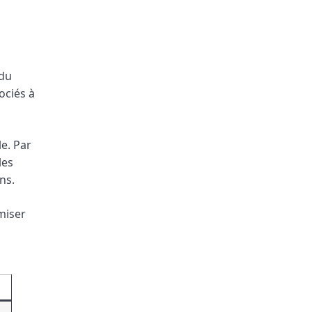
 du
ociés à
le. Par
les
ns.
miser