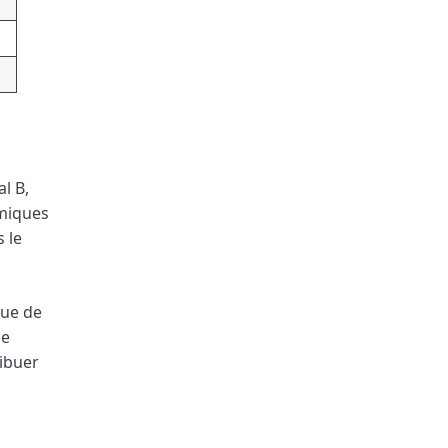
l B,
amiques
 le
nue de
ne
ribuer