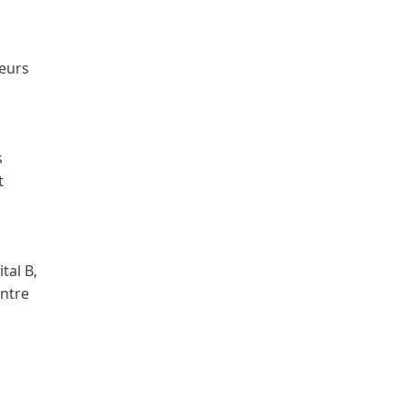
eurs
s
t
tal B,
ontre