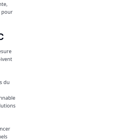
nte,
e pour
C
esure
ivent
s du
onnable
lutions
encer
uels