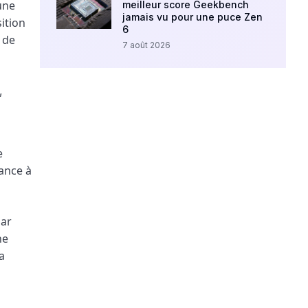
une
meilleur score Geekbench
jamais vu pour une puce Zen
sition
6
 de
7 août 2026
e
ance à
ar
ne
a