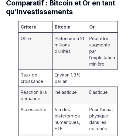
Comparatif : Bitcoin et Or en tant
qu’investissements
Critère
Bitcoin
Or
Offre
Plafonnée à 21
Peut être
millions
augmenté
d’unités
par
l’exploitation
minière
Taux de
Environ 1,8%
croissance
par an
Réaction à la
Inélastique
Élastique
demande
Accessibilité
Via des
Pour l’achat
plateformes
physique
numériques,
dans les
ETF
marchés