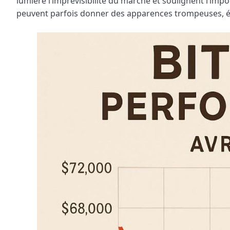
lumière l’imprévisibilité du marché et soulignent l’impo
peuvent parfois donner des apparences trompeuses, éloi