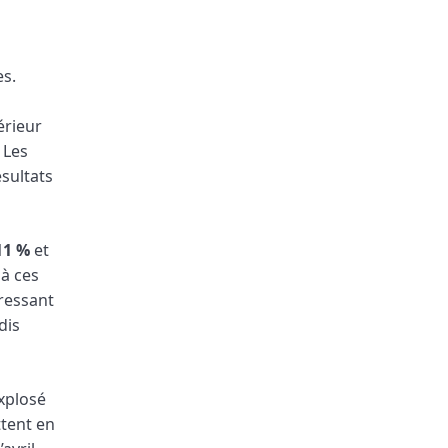
es.
érieur
 Les
sultats
11 %
et
jà ces
ressant
dis
explosé
tent en