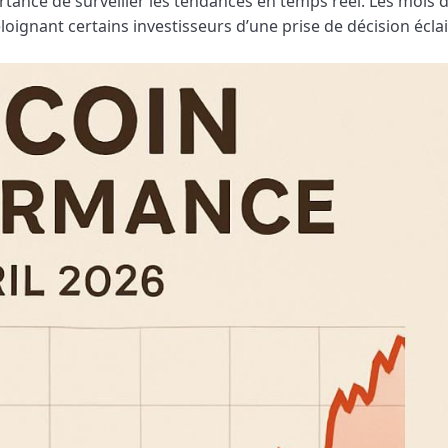
rtance de surveiller les tendances en temps réel. Les mois d’
gnant certains investisseurs d’une prise de décision éclai