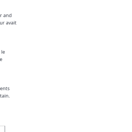
ar and
ur avait
 le
re
ments
tain.