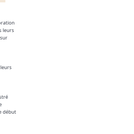
oration
s leurs
 sur
 leurs
stré
e
le début