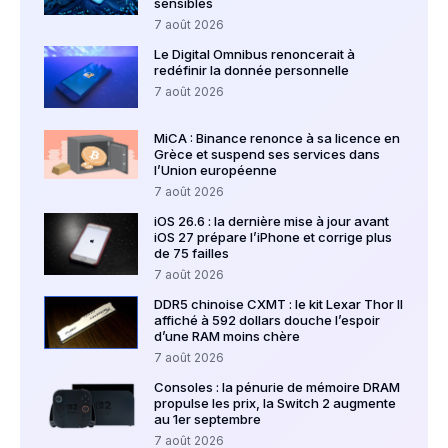
sensibles
7 août 2026
Le Digital Omnibus renoncerait à
redéfinir la donnée personnelle
7 août 2026
MiCA : Binance renonce à sa licence en
Grèce et suspend ses services dans
l’Union européenne
7 août 2026
iOS 26.6 : la dernière mise à jour avant
iOS 27 prépare l’iPhone et corrige plus
de 75 failles
7 août 2026
DDR5 chinoise CXMT : le kit Lexar Thor II
affiché à 592 dollars douche l’espoir
d’une RAM moins chère
7 août 2026
Consoles : la pénurie de mémoire DRAM
propulse les prix, la Switch 2 augmente
au 1er septembre
7 août 2026