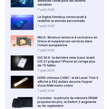
adresses Gmail pour les actions
sensibles
7 août 2026
Le Digital Omnibus renoncerait à
redéfinir la donnée personnelle
7 août 2026
MiCA : Binance renonce à sa licence en
Grèce et suspend ses services dans
l’Union européenne
7 août 2026
iOS 26.6 : la dernière mise à jour avant
iOS 27 prépare l’iPhone et corrige plus
de 75 failles
7 août 2026
DDR5 chinoise CXMT : le kit Lexar Thor II
affiché à 592 dollars douche l’espoir
d’une RAM moins chère
7 août 2026
Consoles : la pénurie de mémoire DRAM
propulse les prix, la Switch 2 augmente
au 1er septembre