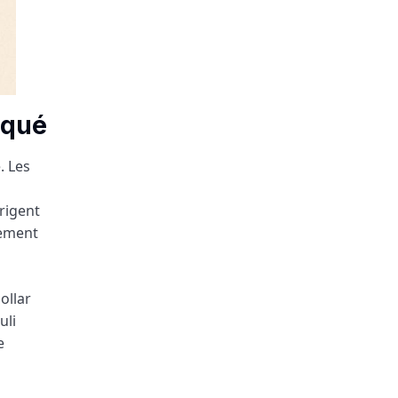
squé
. Les
rigent
nement
ollar
uli
e