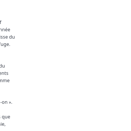
f
année
isse du
fuge.
rdu
ents
comme
-on ».
s que
ie,