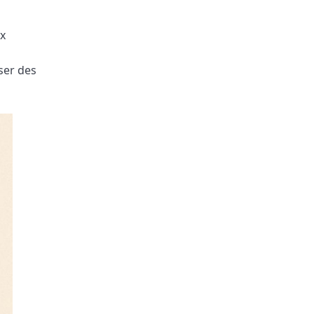
ux
iser des