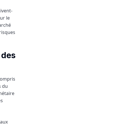
ivent-
ur le
arché
 risques
 des
compris
s du
nétaire
es
taux