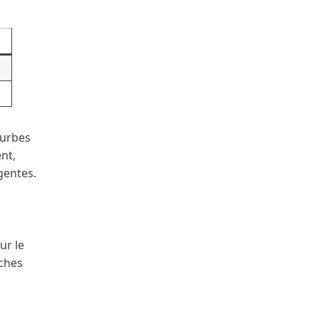
ourbes
nt,
gentes.
ur le
ches