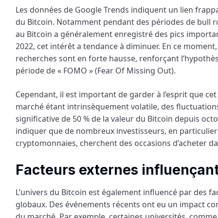
Les données de Google Trends indiquent un lien frappa
du Bitcoin. Notamment pendant des périodes de bull ru
au Bitcoin a généralement enregistré des pics importa
2022, cet intérêt a tendance à diminuer. En ce moment, 
recherches sont en forte hausse, renforçant l’hypothès
période de « FOMO » (Fear Of Missing Out).
Cependant, il est important de garder à l’esprit que ce
marché étant intrinsèquement volatile, des fluctuation
significative de 50 % de la valeur du Bitcoin depuis oc
indiquer que de nombreux investisseurs, en particulier
cryptomonnaies, cherchent des occasions d’acheter da
Facteurs externes influençant
L’univers du Bitcoin est également influencé par des
globaux. Des événements récents ont eu un impact cons
du marché. Par exemple, certaines universités, comme H