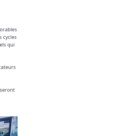
vorables
s cycles
els qui
cateurs
 seront