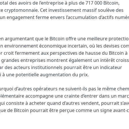
al des avoirs de l’entreprise à plus de 717 000 Bitcoin,
ette cryptomonnaie. Cet investissement massif soulève des
e un engagement ferme envers l’accumulation d’actifs numér
en argumentant que le Bitcoin offre une meilleure protecti
ns un environnement économique incertain, où les devises co
lor croit fermement aux perspectives de hausse du Bitcoin à
es grandes entreprises montrent également un intérêt crois
r des acteurs institutionnels pourrait être un indicateur
i à une potentielle augmentation du prix.
urquoi d’autres opérateurs ne suivent-ils pas le même chem
upplémentaire accompagne une crainte d’entrer dans un mar
i consiste à acheter quand d’autres vendent, pourrait s’av
gique de Bitcoin pourrait être perçue comme un signe avant-