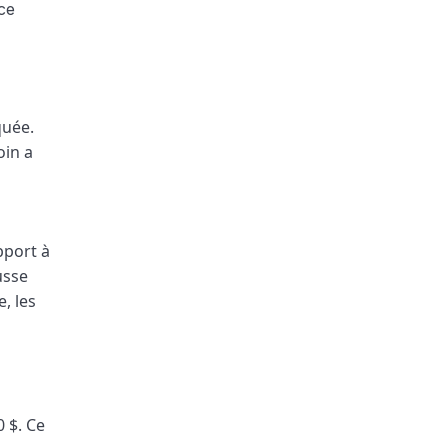
quée.
oin a
pport à
usse
, les
 $. Ce