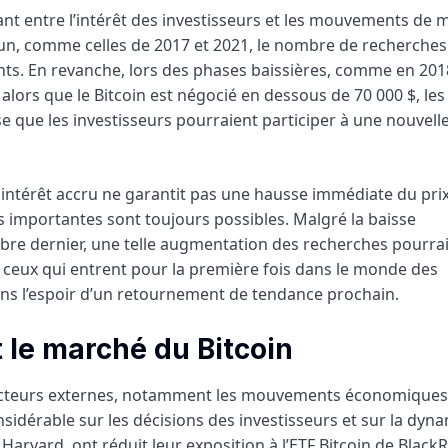
nt entre l’intérêt des investisseurs et les mouvements de 
n, comme celles de 2017 et 2021, le nombre de recherches 
nts. En revanche, lors des phases baissières, comme en 201
alors que le Bitcoin est négocié en dessous de 70 000 $, les
e que les investisseurs pourraient participer à une nouvell
t intérêt accru ne garantit pas une hausse immédiate du prix
s importantes sont toujours possibles. Malgré la baisse
tobre dernier, une telle augmentation des recherches pourrai
 ceux qui entrent pour la première fois dans le monde des
ns l’espoir d’un retournement de tendance prochain.
 le marché du Bitcoin
 facteurs externes, notamment les mouvements économiques
idérable sur les décisions des investisseurs et sur la dyn
arvard, ont réduit leur exposition à l’ETF Bitcoin de Black