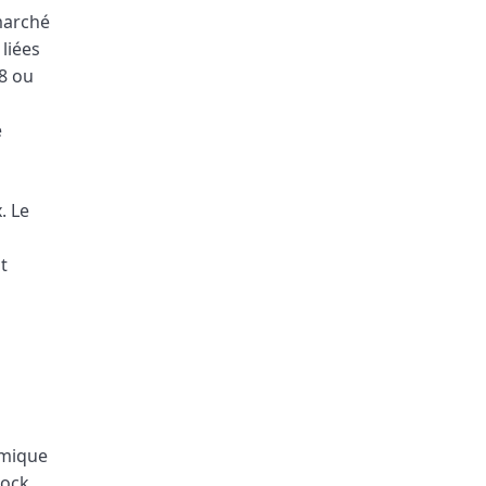
marché
liées
8 ou
e
. Le
t
amique
Rock,