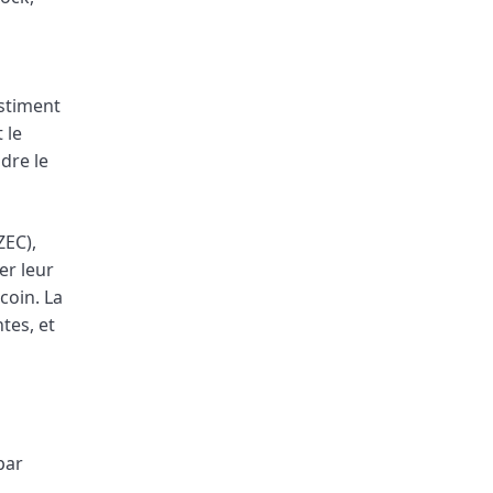
estiment
 le
dre le
ZEC),
er leur
coin. La
tes, et
par