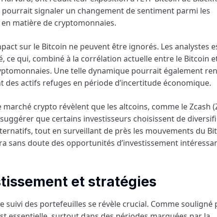
la pourrait signaler un changement de sentiment parmi les
ix en matière de cryptomonnaies.
mpact sur le Bitcoin ne peuvent être ignorés. Les analystes 
 ce qui, combiné à la corrélation actuelle entre le Bitcoin et
ryptomonnaies. Une telle dynamique pourrait également ren
ent des actifs refuges en période d’incertitude économique.
 marché crypto révèlent que les altcoins, comme le Zcash (
uggérer que certains investisseurs choisissent de diversifi
ternatifs, tout en surveillant de près les mouvements du Bit
 sans doute des opportunités d’investissement intéressan
stissement et stratégies
 suivi des portefeuilles se révèle crucial. Comme souligné 
st essentielle, surtout dans des périodes marquées par la