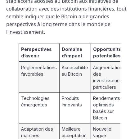
stablecoins adossés au Bitcoin aux initiatives de
collaboration avec des institutions financières, tout
semble indiquer que le Bitcoin a de grandes
perspectives à long terme dans le monde de
l’investissement.
Perspectives
Domaine
Opportunités
d’avenir
d’impact
potentielles
Réglementations
Accessibilité
Augmentation
favorables
au Bitcoin
des
investisseurs
particuliers
Technologies
Produits
Rendements
émergentes
innovants
optimisés
basés sur
Bitcoin
Adaptation des
Meilleure
Nouvelle
marchés
acceptation
vague